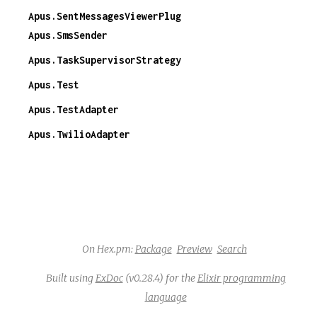
Apus.SentMessagesViewerPlug
Apus.SmsSender
Apus.TaskSupervisorStrategy
Apus.Test
Apus.TestAdapter
Apus.TwilioAdapter
On Hex.pm:
Package
Preview
Search
Built using
ExDoc
(v0.28.4) for the
Elixir programming
language