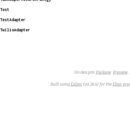
Test
TestAdapter
TwilioAdapter
On Hex.pm:
Package
Preview
Built using
ExDoc
(v0.28.4) for the
Elixir p