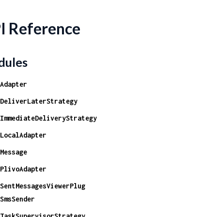
I Reference
ules
Adapter
DeliverLaterStrategy
ImmediateDeliveryStrategy
LocalAdapter
Message
PlivoAdapter
SentMessagesViewerPlug
SmsSender
TaskSupervisorStrategy